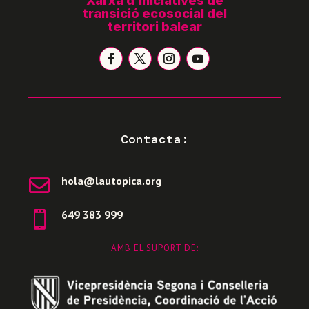
Xarxa d’iniciatives de
transició ecosocial del
territori balear
Contacta:
hola@lautopica.org

649 383 999

AMB EL SUPORT DE: