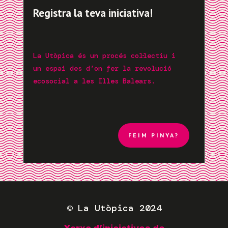
Registra la teva iniciativa!
La Utòpica és un procés col·lectiu i
un espai des d’on fer la revolució
ecosocial a les Illes Balears.
FEIM PINYA?
©
La Utòpica 2024