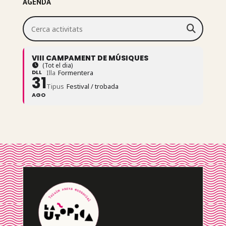
AGENDA
Cerca activitats
VIII CAMPAMENT DE MÚSIQUES
(Tot el dia)
DLL
Illa
Formentera
31
Tipus
Festival / trobada
AGO