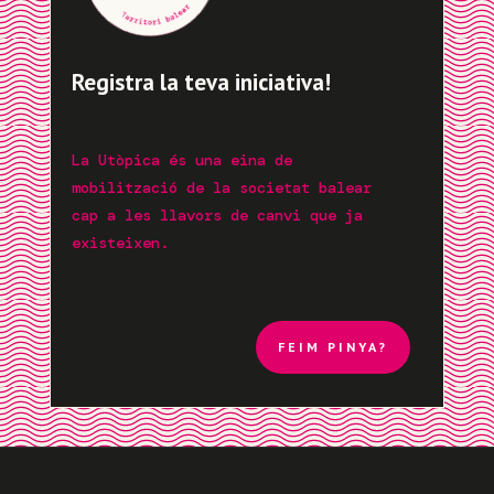
Registra la teva iniciativa!
La Utòpica és una eina de
mobilització de la societat balear
cap a les llavors de canvi que ja
existeixen.
FEIM PINYA?