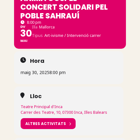
CONCERT SOLIDARI PEL
POBLE SAHRAUÍ
8:00 pm
DV
Illa
Mallorca
30
Tipus
Art-ivisme / Intervenció carrer
MAI
Hora
maig 30, 2025
8:00 pm
Lloc
Teatre Principal d'Inca
Carrer des Teatre, 10, 07300 Inca, Illes Balears
ALTRES ACTIVITATS