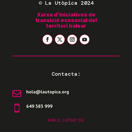
©
La Utòpica 2024
Xarxa d’iniciatives de
transició ecosocial del
territori balear
Contacta:
hola@lautopica.org

649 383 999

AMB EL SUPORT DE: